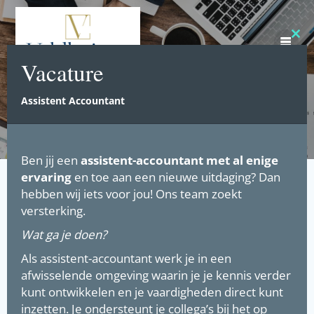
Ga
naar
de
Clos
inhoud
this
Vacature
mod
Assistent Accountant
Ben jij een
assistent-accountant
met al enige
ervaring
en toe aan een nieuwe uitdaging? Dan
hebben wij iets voor jou! Ons team zoekt
versterking.
Wat ga je doen?
Als assistent-accountant werk je in een
afwisselende omgeving waarin je je kennis verder
kunt ontwikkelen en je vaardigheden direct kunt
inzetten. Je ondersteunt je collega’s bij het op