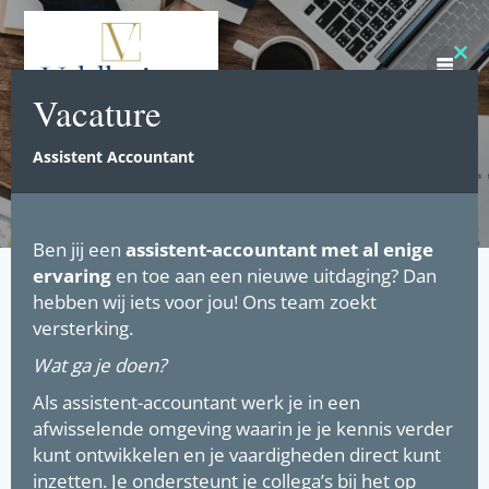
Ga
naar
de
Clos
inhoud
this
Vacature
mod
Assistent Accountant
Ben jij een
assistent-accountant
met al enige
ervaring
en toe aan een nieuwe uitdaging? Dan
hebben wij iets voor jou! Ons team zoekt
versterking.
Wat ga je doen?
Als assistent-accountant werk je in een
afwisselende omgeving waarin je je kennis verder
kunt ontwikkelen en je vaardigheden direct kunt
inzetten. Je ondersteunt je collega’s bij het op