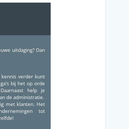
Close
this
module
euwe uitdaging? Dan
e kennis verder kunt
ga’s bij het op orde
 Daarnaast help je
an de administratie.
dig met klanten. Het
ondernemingen tot
elfde!