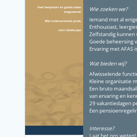
Wie zoeken we?
Iemand met al enige
Enthousiast, leergi
Zelfstandig kunnen
Goede beheersing v
Ervaring met AFAS i
Wat bieden wij?
Afwisselende functi
Kleine organisatie m
Een bruto maandsala
van ervaring en kenn
29 vakantiedagen pe
Een pensioenregeli
Interesse?
Laat het ons weten!