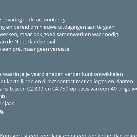
 ervaring in de accountancy
erig en bereid om nieuwe uitdagingen aan te gaan
 werken, maar ook goed samenwerken waar nodig.
an de Nederlandse taal
s een pré, maar geen vereiste.
e waarin je je vaardigheden verder kunt ontwikkelen
et korte lijnen en direct contact met collega’s en klanten.
ris tussen €2.800 en €4.750 op basis van een 40-urige w
is.
r jaar.
ng
 Kom gerust een keer langs voor een kop koffie, dan prat