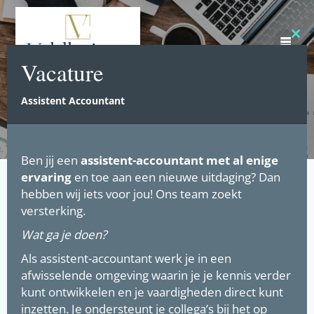
Ga
naar
de
Clos
inhoud
this
Vacature
mod
Assistent Accountant
Ben jij een
assistent-accountant
met al enige
ervaring
en toe aan een nieuwe uitdaging? Dan
hebben wij iets voor jou! Ons team zoekt
versterking.
Wat ga je doen?
Als assistent-accountant werk je in een
afwisselende omgeving waarin je je kennis verder
kunt ontwikkelen en je vaardigheden direct kunt
inzetten. Je ondersteunt je collega’s bij het op