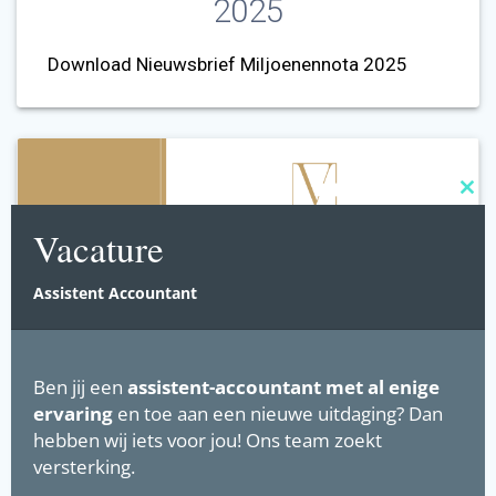
2025
Download Nieuwsbrief Miljoenennota 2025
Clos
this
Vacature
mod
Assistent Accountant
Ben jij een
assistent-accountant
met al enige
ervaring
en toe aan een nieuwe uitdaging? Dan
hebben wij iets voor jou! Ons team zoekt
versterking.