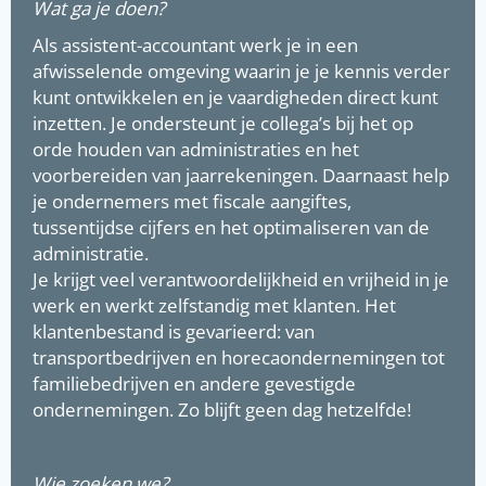
Wat ga je doen?
Als assistent-accountant werk je in een
afwisselende omgeving waarin je je kennis verder
kunt ontwikkelen en je vaardigheden direct kunt
inzetten. Je ondersteunt je collega’s bij het op
orde houden van administraties en het
voorbereiden van jaarrekeningen. Daarnaast help
je ondernemers met fiscale aangiftes,
tussentijdse cijfers en het optimaliseren van de
administratie.
Je krijgt veel verantwoordelijkheid en vrijheid in je
werk en werkt zelfstandig met klanten. Het
klantenbestand is gevarieerd: van
Nieuwsbrief September
transportbedrijven en horecaondernemingen tot
2024
familiebedrijven en andere gevestigde
ondernemingen. Zo blijft geen dag hetzelfde!
Download Nieuwsbrief september 2024
Wie zoeken we?